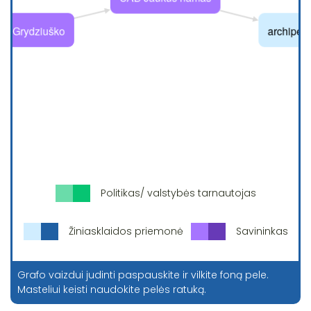
Politikas/ valstybės tarnautojas
Žiniasklaidos priemonė
Savininkas
Grafo vaizdui judinti paspauskite ir vilkite foną pele.
Masteliui keisti naudokite pelės ratuką.