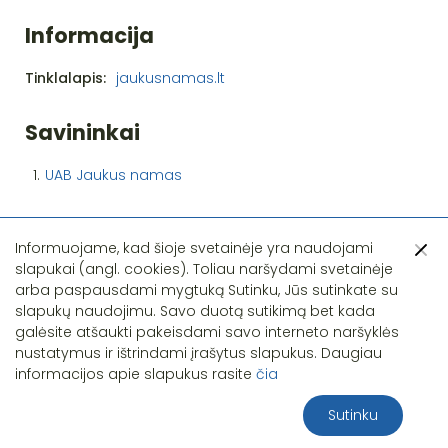
Informacija
Tinklalapis:
jaukusnamas.lt
Savininkai
1.
UAB Jaukus namas
Informuojame, kad šioje svetainėje yra naudojami
slapukai (angl. cookies). Toliau naršydami svetainėje
arba paspausdami mygtuką Sutinku, Jūs sutinkate su
slapukų naudojimu. Savo duotą sutikimą bet kada
Pastebėjote klaidą?
galėsite atšaukti pakeisdami savo interneto naršyklės
nustatymus ir ištrindami įrašytus slapukus. Daugiau
informacijos apie slapukus rasite
čia
Sutinku
2026 S.T.I.R.NA