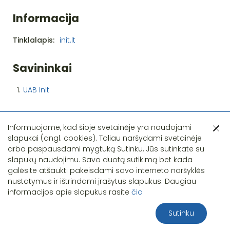
Informacija
Tinklalapis:
init.lt
Savininkai
1.
UAB Init
Informuojame, kad šioje svetainėje yra naudojami
slapukai (angl. cookies). Toliau naršydami svetainėje
arba paspausdami mygtuką Sutinku, Jūs sutinkate su
slapukų naudojimu. Savo duotą sutikimą bet kada
Pastebėjote klaidą?
galėsite atšaukti pakeisdami savo interneto naršyklės
nustatymus ir ištrindami įrašytus slapukus. Daugiau
informacijos apie slapukus rasite
čia
Sutinku
2026 S.T.I.R.NA