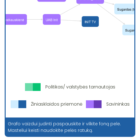
Politikas/ valstybės tarnautojas
Žiniasklaidos priemonė
Savininkas
Grafo vaizdui judinti paspauskite ir vilkite foną pele.
Masteliui keisti naudokite pelės ratuką.