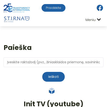
Prisidėkite
Meniu
Paieška
Ieškoti
Init TV (youtube)