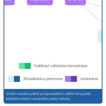
Politikas/ valstybės tarnautojas
Žiniasklaidos priemonė
Savininkas
Grafo vaizdui judinti paspauskite ir vilkite foną pele.
Masteliui keisti naudokite pelės ratuką.