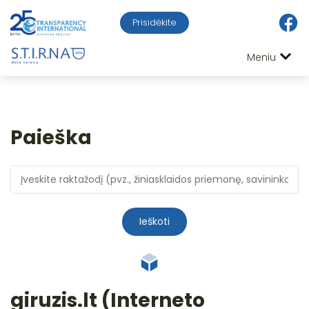
Prisidėkite
Meniu
Paieška
Ieškoti
giruzis.lt (Interneto