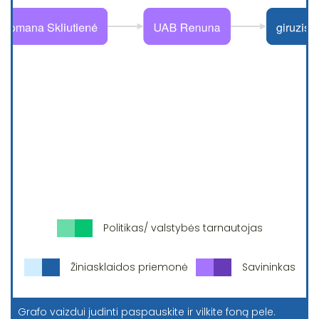
Politikas/ valstybės tarnautojas
Žiniasklaidos priemonė
Savininkas
Grafo vaizdui judinti paspauskite ir vilkite foną pele.