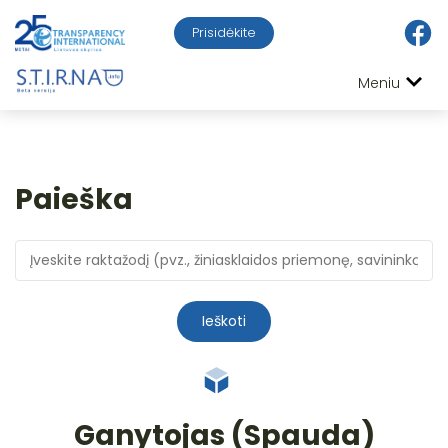
Prisidėkite
Meniu
Paieška
Ieškoti
Ganytojas (Spauda)