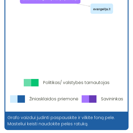
Politikas/ valstybės tarnautojas
Žiniasklaidos priemonė
Savininkas
Grafo vaizdui judinti paspauskite ir vilkite foną pele.
Masteliui keisti naudokite pelės ratuką.