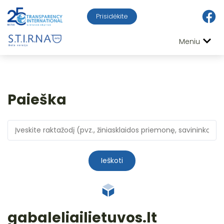
Prisidėkite
Meniu
Paieška
Ieškoti
gabaleliailietuvos.lt