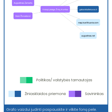
Politikas/ valstybės tarnautojas
Žiniasklaidos priemonė
Savininkas
Grafo vaizdui judinti paspauskite ir vilkite foną pele.