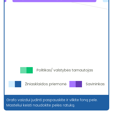
Politikas/ valstybės tarnautojas
Žiniasklaidos priemonė
Savininkas
Grafo vaizdui judinti paspauskite ir vilkite foną pele.
Masteliui keisti naudokite pelės ratuką.