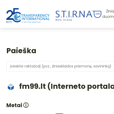
Žini
duom
Paieška
fm99.lt (Interneto portal
Metai
ⓘ