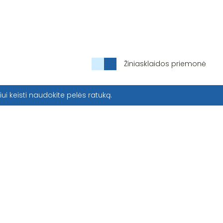
Žiniasklaidos priemonė
iui keisti naudokite pelės ratuką.