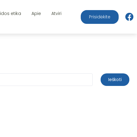
aidos etika
Apie
Atviri
Prisidėkite
Ieškoti