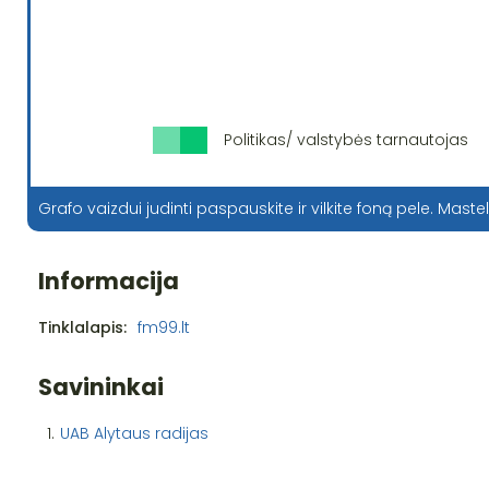
Politikas/ valstybės tarnautojas
Grafo vaizdui judinti paspauskite ir vilkite foną pele. Mastel
Informacija
Tinklalapis:
fm99.lt
Savininkai
1.
UAB Alytaus radijas