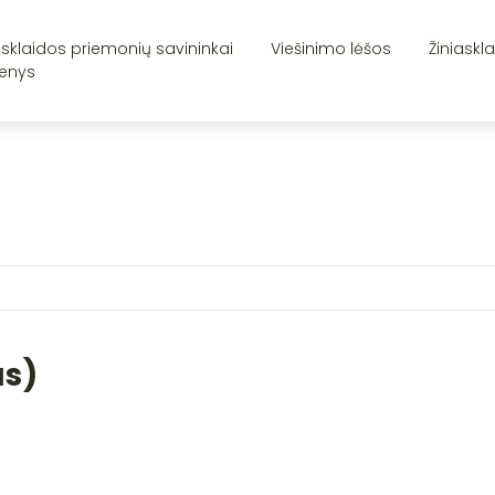
asklaidos priemonių savininkai
Viešinimo lėšos
Žiniaskl
enys
as)