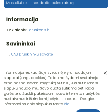
Masteliui keisti naudokite pelės ratuką.
Informacija
Tinklalapis:
druskonis.lt
Savininkai
1.
UAB Druskininkų savaitė
Informuojame, kad šioje svetainėje yra naudojami
slapukai (angl. cookies). Toliau naršydami svetainėje
arba paspausdami mygtuką Sutinku, Jūs sutinkate su
slapukų naudojimu. Savo duotą sutikimą bet kada
Pastebėjote klaidą?
galėsite atšaukti pakeisdami savo interneto naršyklės
nustatymus ir ištrindami įrašytus slapukus. Daugiau
informacijos apie slapukus rasite
čia