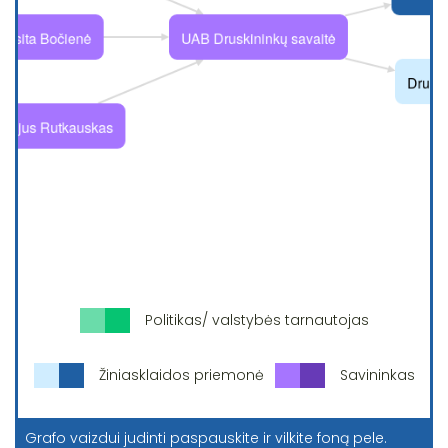
Politikas/ valstybės tarnautojas
Žiniasklaidos priemonė
Savininkas
Grafo vaizdui judinti paspauskite ir vilkite foną pele.