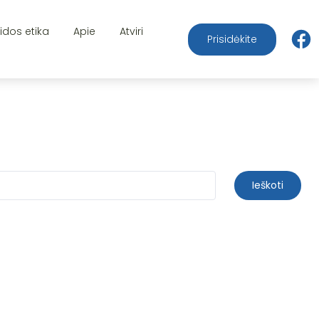
aidos etika
Apie
Atviri
Prisidėkite
Ieškoti