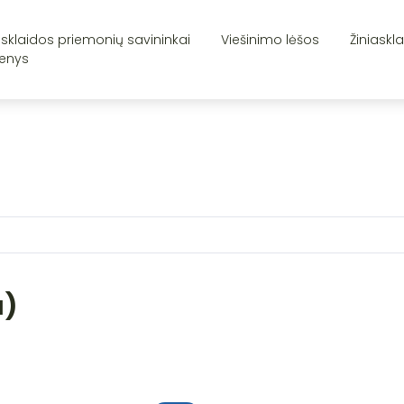
asklaidos priemonių savininkai
Viešinimo lėšos
Žiniaskl
enys
a)