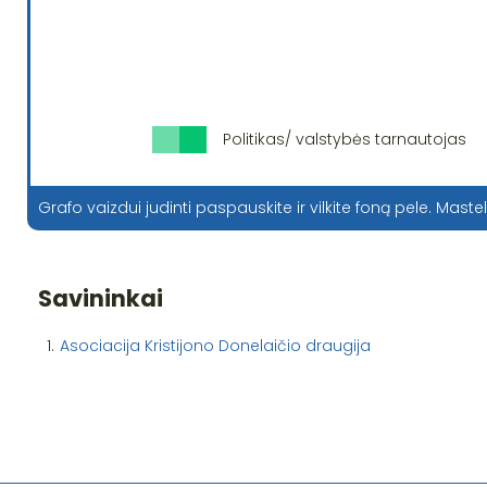
Politikas/ valstybės tarnautojas
Grafo vaizdui judinti paspauskite ir vilkite foną pele. Mastel
Savininkai
1.
Asociacija Kristijono Donelaičio draugija