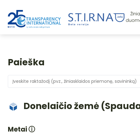
Žini
duom
Paieška
Donelaičio žemė (Spaud
Metai
ⓘ