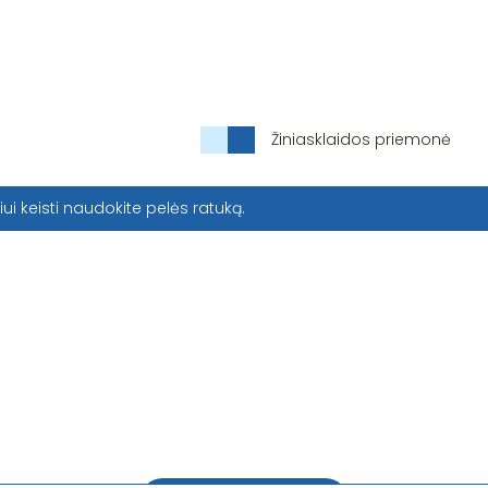
Žiniasklaidos priemonė
iui keisti naudokite pelės ratuką.