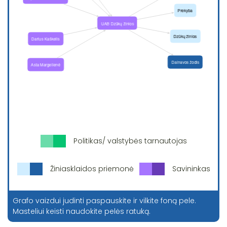
Politikas/ valstybės tarnautojas
Žiniasklaidos priemonė
Savininkas
Grafo vaizdui judinti paspauskite ir vilkite foną pele.
Masteliui keisti naudokite pelės ratuką.