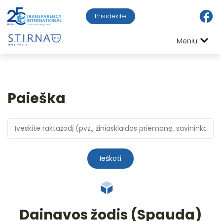
Prisidėkite
Meniu
Paieška
Ieškoti
Dainavos žodis (Spauda)