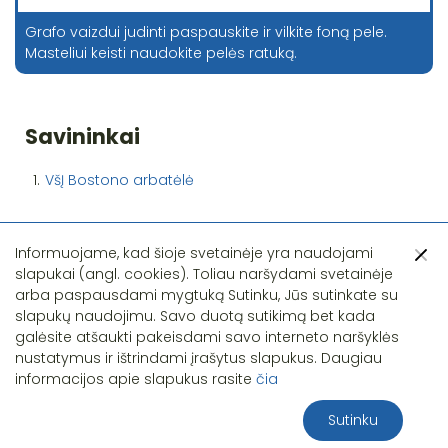
Grafo vaizdui judinti paspauskite ir vilkite foną pele.
Masteliui keisti naudokite pelės ratuką.
Savininkai
1.
VšĮ Bostono arbatėlė
Informuojame, kad šioje svetainėje yra naudojami
slapukai (angl. cookies). Toliau naršydami svetainėje
arba paspausdami mygtuką Sutinku, Jūs sutinkate su
slapukų naudojimu. Savo duotą sutikimą bet kada
Pastebėjote klaidą?
galėsite atšaukti pakeisdami savo interneto naršyklės
nustatymus ir ištrindami įrašytus slapukus. Daugiau
informacijos apie slapukus rasite
čia
Sutinku
2026 S.T.I.R.NA