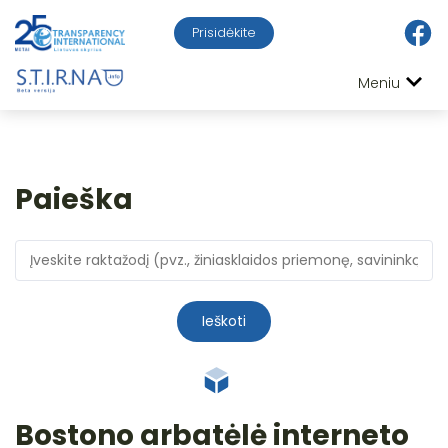
Prisidėkite
Meniu
Paieška
Ieškoti
Bostono arbatėlė interneto