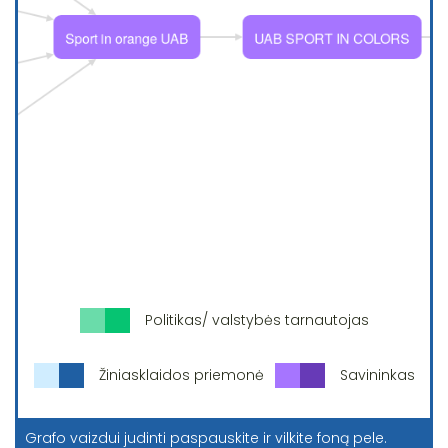
Politikas/ valstybės tarnautojas
Žiniasklaidos priemonė
Savininkas
Grafo vaizdui judinti paspauskite ir vilkite foną pele.