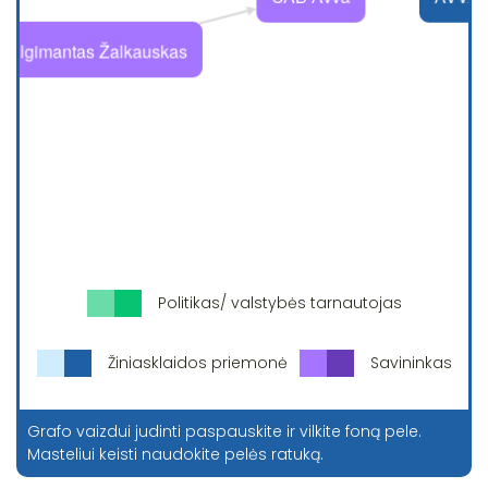
Politikas/ valstybės tarnautojas
Žiniasklaidos priemonė
Savininkas
Grafo vaizdui judinti paspauskite ir vilkite foną pele.
Masteliui keisti naudokite pelės ratuką.