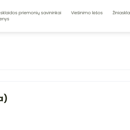
asklaidos priemonių savininkai
Viešinimo lėšos
Žiniaskl
enys
a)