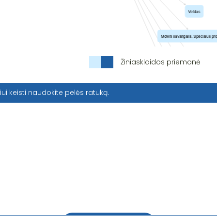
Žiniasklaidos priemonė
iui keisti naudokite pelės ratuką.