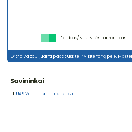
Politikas/ valstybės tarnautojas
Grafo vaizdui judinti paspauskite ir vilkite foną pele. Mastel
Savininkai
1.
UAB Veido periodikos leidykla