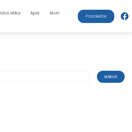
aidos etika
Apie
Atviri
Prisidėkite
Ieškoti