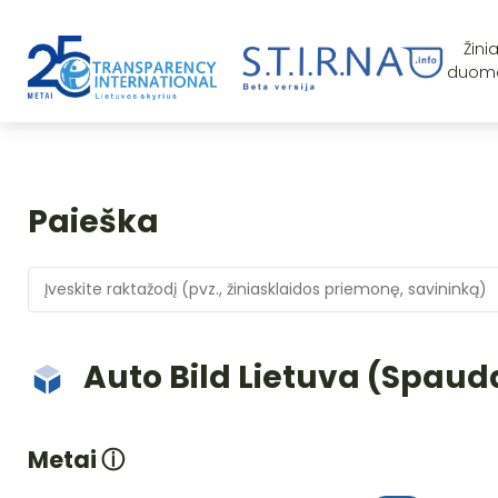
Žini
duom
Paieška
Auto Bild Lietuva (Spaud
Metai
ⓘ