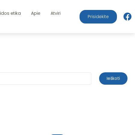
aidos etika
Apie
Atviri
Prisidėkite
Ieškoti