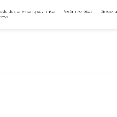
asklaidos priemonių savininkai
Viešinimo lėšos
Žiniaskl
enys