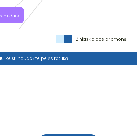
Žiniasklaidos priemonė
iui keisti naudokite pelės ratuką.