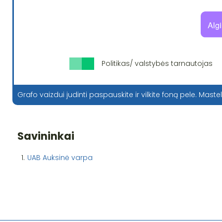
Politikas/ valstybės tarnautojas
Grafo vaizdui judinti paspauskite ir vilkite foną pele. Mastel
Savininkai
1.
UAB Auksinė varpa