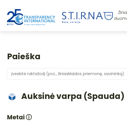
Žini
duom
Paieška
Auksinė varpa (Spauda)
Metai
ⓘ