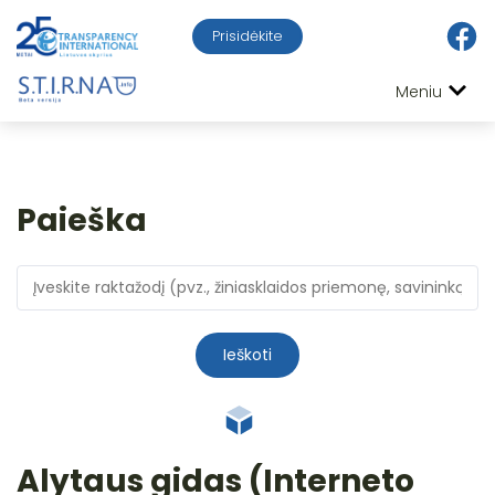
Prisidėkite
Meniu
Paieška
Ieškoti
Alytaus gidas (Interneto