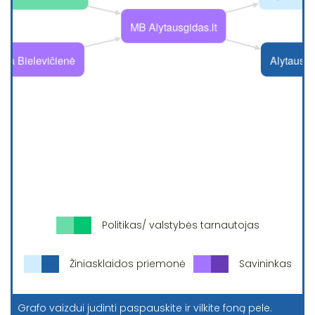
Politikas/ valstybės tarnautojas
Žiniasklaidos priemonė
Savininkas
Grafo vaizdui judinti paspauskite ir vilkite foną pele.