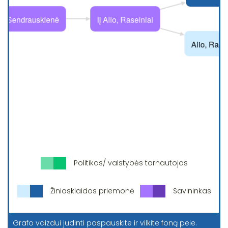
Politikas/ valstybės tarnautojas
Žiniasklaidos priemonė
Savininkas
Grafo vaizdui judinti paspauskite ir vilkite foną pele.