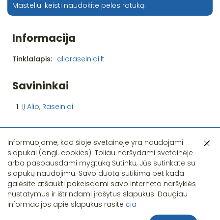
Masteliui keisti naudokite pelės ratuką.
Informacija
Tinklalapis:
alioraseiniai.lt
Savininkai
1.
IĮ Alio, Raseiniai
Informuojame, kad šioje svetainėje yra naudojami
slapukai (angl. cookies). Toliau naršydami svetainėje
arba paspausdami mygtuką Sutinku, Jūs sutinkate su
slapukų naudojimu. Savo duotą sutikimą bet kada
Pastebėjote klaidą?
galėsite atšaukti pakeisdami savo interneto naršyklės
nustatymus ir ištrindami įrašytus slapukus. Daugiau
informacijos apie slapukus rasite
čia