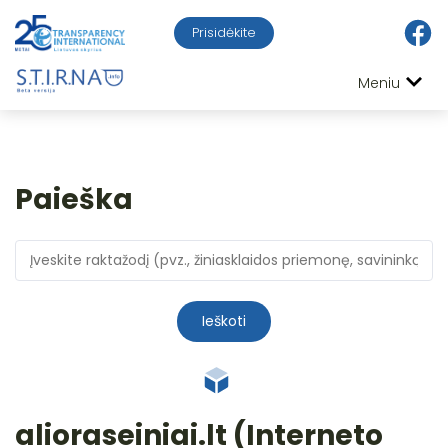
Prisidėkite
Meniu
Paieška
Ieškoti
alioraseiniai.lt (Interneto