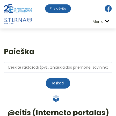
Prisidėkite
Meniu
Paieška
Ieškoti
@eitis (Interneto portalas)