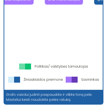
Politikas/ valstybės tarnautojas
Žiniasklaidos priemonė
Savininkas
Grafo vaizdui judinti paspauskite ir vilkite foną pele.
Masteliui keisti naudokite pelės ratuką.