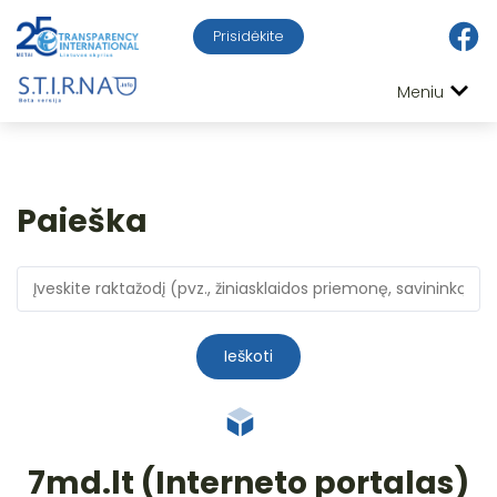
Prisidėkite
Meniu
Paieška
Ieškoti
7md.lt (Interneto portalas)