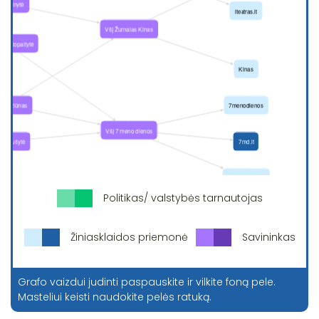
Politikas/ valstybės tarnautojas
Žiniasklaidos priemonė
Savininkas
Grafo vaizdui judinti paspauskite ir vilkite foną pele.
Masteliui keisti naudokite pelės ratuką.