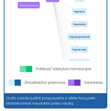
Politikas/ valstybės tarnautojas
Žiniasklaidos priemonė
Savininkas
Grafo vaizdui judinti paspauskite ir vilkite foną pele.
Masteliui keisti naudokite pelės ratuką.