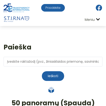
Prisidėkite
Meniu
Paieška
Ieškoti
50 panoramų (Spauda)