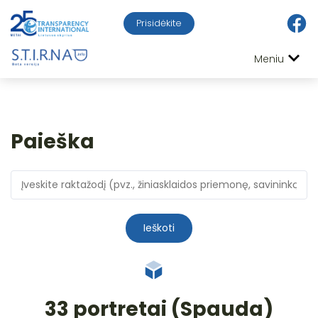
Prisidėkite
Meniu
Paieška
Ieškoti
33 portretai (Spauda)