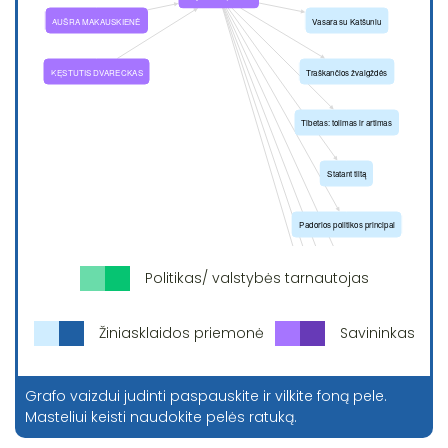
Politikas/ valstybės tarnautojas
Žiniasklaidos priemonė
Savininkas
Grafo vaizdui judinti paspauskite ir vilkite foną pele.
Masteliui keisti naudokite pelės ratuką.