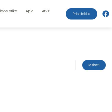
aidos etika
Apie
Atviri
Prisidėkite
Ieškoti