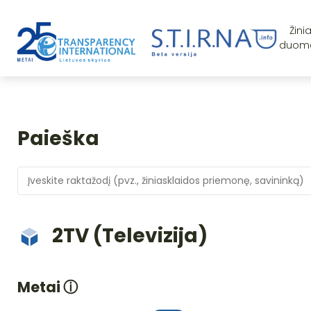
Žini
duom
Paieška
2TV (Televizija)
Metai
ⓘ