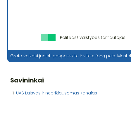
Politikas/ valstybės tarnautojas
Grafo vaizdui judinti paspauskite ir vilkite foną pele. Mastel
Savininkai
1.
UAB Laisvas ir nepriklausomas kanalas