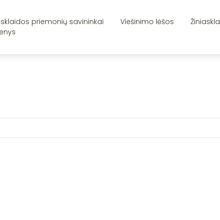
asklaidos priemonių savininkai
Viešinimo lėšos
Žiniaskl
enys