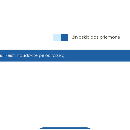
Žiniasklaidos priemonė
iui keisti naudokite pelės ratuką.